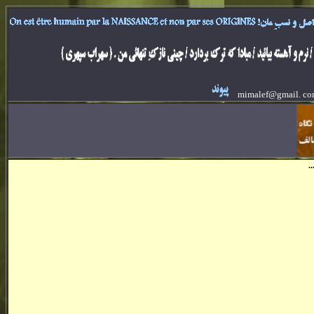
mimalef@gmail. c
د ...