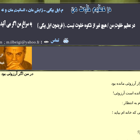
:
om ;
m.ilbeigi@yahoo.fr
در من اگر آرزوئی بو
ر آرزوئی مانده بود
نده است آرزوئی!
به انتظار :
 که خانه ام بيايد ؛
؛