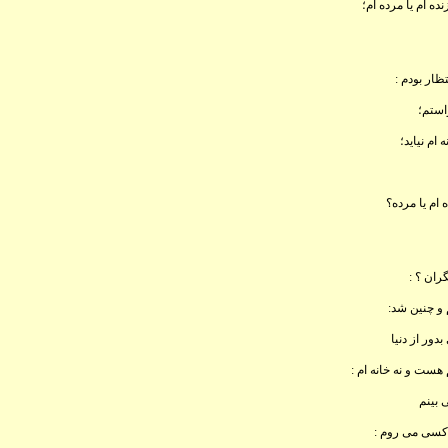
زنده ام يا مرده ام؛
ظار بودم :
استم؛
ام نيايد؛
ه ام يا مرده؟
گران ؟ :
و چنين شد:
دور از دنيا
 هست و نه خانه ام :
 بينم
ِ کسی می روم :