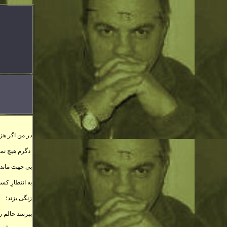
در من اگر هزا
دگرم هيچ نما
بی جهت ماندم 
به انتظارِ کسی
زنگی بزند؛
بپرسد حالم را