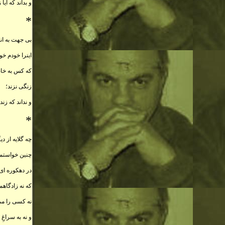
و بداند که آيا 
*
بی جهت به انت
اينرا خودم خو
که کس به خانه 
زنگی نزند؛
و نداند که زند
*
چه گلايه از دي
چنين خواستم 
در دهکوره ای ب
که
نه زادگاهم
نه کسی را می
و نه به سراغ