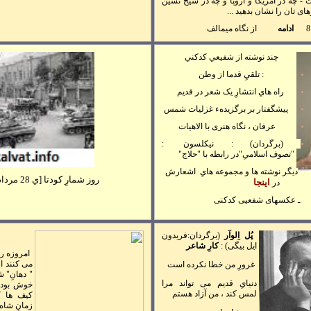
- چه در آمريکا و اروپا و چه در شيخ نشين
های تان را نشان بدهيد
...
ادامه
از نگاه ميمالف
چند نوشته از
شفيعي کدکني
: تلقيِ قدما از وطن
راه هایِ انتشارِ يک شعر در قديم
پيشگفتار بر
برگزيدهء
غزليات شمس
عرفان ، نگاه هنری با الاهيات
(برگردان)
:
نيکلسون :
"تصوف
اسلامیِ"
در رابطه با "حلاج"
ديگر نوشته ها و مجموعه هایِ اشعارش
روز شمارِ کودتا [ي
28
مرداد
اينجا
در
ـ
عکسهای شفعيی کدکنی
پُل اِلوآر
(برگردان:فريدون
ايل بيگی)
:
کارِ شاعر
امروزه رو
می کنند از
غرورِ من خطا نکرده است
" دهانِ" 
دنيایِ قديم می تواند مرا
خوش بود ،
لمس کند ، من آزاد هستم
کيف ها ک
زمانِ شاه 