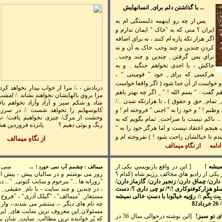
... با گذاشتن دلم برای ِ انسانهايش
پس از چه رو اينهمه دلبستگی ام به
ايران ؟ م
نی که به "خاک " ايمان ندارم و
اگر هزار تکه پاره ام کنند ، نه برایِ اضافه
کردنِ چندين و چند وجب خاک به آن و نه
برایِ پس گرفتن ِ چندين و چند وجب ِ
خاکش ، با احدی نخواهم جنگيد . و به
هرکسی که برای ِ خود " قوميتی " ،
و خواست از آن جدا شود ( اگر واقعا خواست
دربادش - ،/ مرا از خواب بيدار نخواهد کرد
م گفت : " بسم الله ! " _ اگر چه بهتر باهم
مرا بروي بالهايشان نخواهند نشاند ./ امشب 
ِ تمام ِ حق و حقوق ) ، تا هزارتکه شدن .../
شاد و شکم سير و آزاد وآزاد نخواهم ياف
طنم ! " و خود را به " اجنی " فروخته ام ! و
کابوسهايم را نخواهد شست ./
در سرزم
وحشت از مرگ/ چيزی نخواهيم يافت/ -تال
... باکم نيست با صراحت ِ تمام بگويم که به
رنگ و بوئی دهيم ؟
پانزده فروردين هش
هيچم اعتقاد نيست و اما هرگز خود را به "
دم تا خيالشان راحت شود ! ) نفروخته ام و
از نگاهِ ميمالف
ادامه
از نگاهِ ميمالف
ي
شه !
[ اين در واقع بازنويسیِ یکی از
منی ک
ميمالف :
چشمم آب نمی خورد ! ...
 هايم است که در اوايلِ سالِ 57 در يکی از راديو هایِ مخالف ِرژيم شاه (کدام ؟
روز می نوشتم و در ساليان پيش - پيش از ر
دارن
/
چماق دارن
/
زنجير دارن
/
گازماز دارن
/
"روزانه ها ..." مرحوم و سايت کنونی ِ "... 
و هزارکوفتوکاری !
/
*
/
تو چی داری ؟
/
دست
، در چندين و چند سايت - با نام ِ حقيقی ِ خو
ِت بِگَم :
/
روُنِيه خيابُونا با دستِ خالی نميشه
مستعار ِ "ميمالف" ، "گيلک آذری" ، "فروغ د
/
26 خرداد82
چه نام های ديگر -، منتشر می شدند-، واز 
مسئولان ِاين معروف ترين سايت های ِ ايرا
ی تو سبز!
[اين نوشته درحوالی سالِ 56 در
که پُر خواننده ترين مطالب ِ سايت ِ شان ب