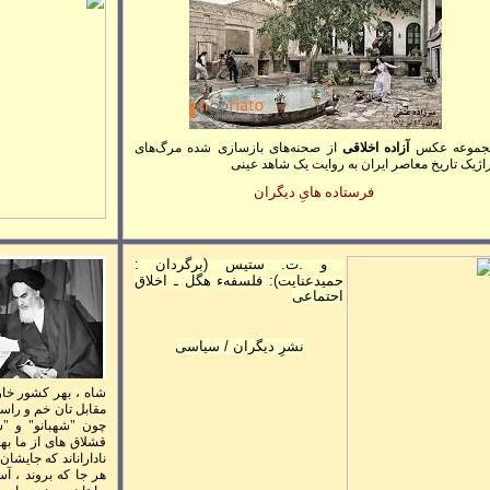
جموعه عکس
آزاده
اخلاقی
از صحنه‌های بازسازی شده مرگ‌های
اژیک تاریخ معاصر ایران
به روایت یک شاهد عینی
فرستاده هایِ ديگران
و .ت. ستيس (برگردان :
حميدعنايت
)
: فلسفهء هگل ـ اخلاق
احتماعی
نشرِ ديگران / سياسی
شاه ، بهر کشور خار
مقابل تان خم و را
چون
"
شهبانو
"
و
"
ش
قشلاق های از ما بهتر
ناداران
ا
ند که جايشان
هر جا که بروند ، آ