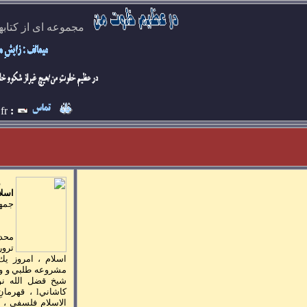
مجموعه ای از کتابه
fr
:
و
اسلا
جمه
محدو
ترور
اسلام ، امروز يك
مشروعه طلبي و ولاي
شيخ قضل الله نور
كاشاني
l
، قهرما
الاسلام فلسفي ، ب