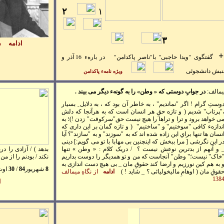
۲
۱
۳
ادامه
د
گفتگوی "ويدا حاجبی" با"ناصر پاکدامن" در بارهء 16 آذر و
نبش دانشجوئی
ويژه نامهء پاکدامن
مالف:
در
جوابِ دوستی که « وطن» را به گونهء ديگر می بيند .
وستِ گرام ! اگر "نمانديم" ، به خاطر آن بود که ، به دلايل ِ بسيار
"پرتاب" شديم ( و تازه حقِ هر انسان است که به هرآنجا که دلش
ی خواهد برود و ترا و تراها را هيچ نيست حق"سرکوفت" زدن !)؛ به
ندازهء کافی "سوختيم" و "ساختيم" ( و تازه گمان بر اين داری که
نسان ها تنها برایِ اين زاده شده اند که به "سوزند" و به "سازند"؟ آيا
ر اين نگرشی [ مرا ببخش که اينچنين بی مهابا با تو می گويم:] دينی
 و آنهم از بدترين نوعش نيست ؟ / دريک کلام : « وطن » تنها
بدهد ) / آزادی را در
خاک" نيست؛" وطن" آنجاست که من و تو همديگر را دوست بداريم
نکند / بودنم را از من
 به هم کين نورزيم و ارضا کند حقوقِ مان _ بی هيچ دست اندازی به
8
شهريور
84
/
30
او
قوقِ مان ( اوهامِ ماليخوليائی ؟ _ شايد ! )
ادامه
از نگاهِ ميمالف
138
ا