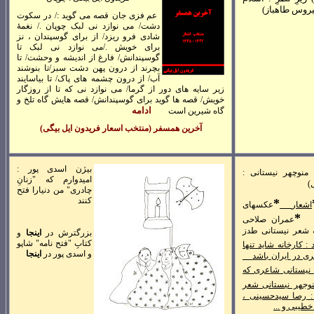
يروس طاهباز)
عم فزی جان قصه می گوید :/ در سکوت
دشت/ می نوازد نی لبک چوپان ./ نغمۀ
شادی فرو ریزد/ از برای گوسپندان ، نز
برای خویش ./می نوازد نی لبک تا
گوسپندانش/ فارغ از اندیشه و وحشت/ تا
بچرند از درون پهن دشت سبز/تا بنوشند
آب/ از درون چشمه های پاک/ تا بياسایند
زیر سایه های دور از گرما/ می نوازد نی که تا از روزگار
خویش/ قصه ها گوید برای گوسپندانش/ قصه هایش گاه تلخ و
ادامه
گاه شيرین است
آخرين همسفر (منتخب اسعار فريدون ايل بيگی)
بيژن اسدی پور :
منوچهر نيستانی :
اميدوارم که "زنانِ
)
چادری" من دنيارا فتح
کنند
*
اشعار
عکسهای
*
عمران صلاحی
 شعر نيستانی طدز
بزرگترش در
اينجا
و
کتابِ "فتح نامه" شاپو
د :
کارخانه شايد تنها
و اسدی پور در
اينجا
ی در ايران باشد
نيستانی شاعری که
منوجهر نيستانی شعر
 : رصا سيدحسينی ،
طيبی و ...