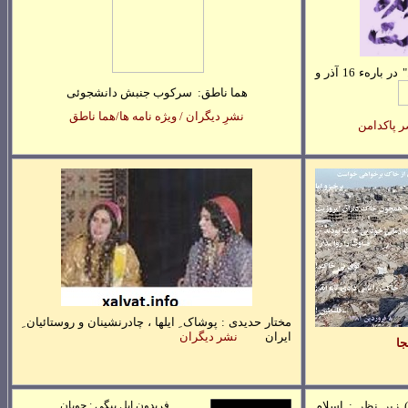
گفتگوی "ويدا حاجبی" با "ناصر پاکدامن" در بارهء 16 آذر و
هما ناطق:
سرکوب جنبش دانشجوئی
نشرِ ديگران / ويژه نامه ها/هما ناطق
صر پاکدامن
مختار حديدی : پوشاک ِ ايلها ، چادرنشينان و روستائيان ِ
ايران
نشر ديگران
جا
)
زيرِ نظرِ : اسلام
فريدون ايل بيگی : چوپان