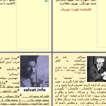
صمد بهرنگی ، بهروز دهقانی
)
کاظميه يا س
کتابخانهء خلوت/ نشريات
ميمالف :
نامه ای
*
چندتا شعر از 
سرگشاده به آقاي
خراب" (متنِ کامل
رفسنجانی
آقاي
رفسنجانی
چرا
سفری
*
*
زندگينامه
ملوکانه
،
چون شاه
،
به خارج
نمی کنيد ؟!
"نيستانی"
دست
"
ضعيفه
"
و
:
مهمترين مولفه
"
جغله
"
هارا بگيريد و ، چون
*
اوست
م.آزا
جی که اراده کرديد تشريف فرما شويد و در
شعر موفق کارگر
ست شوند و
"
عاليجناب ، عاليجناب !
"
بگويند و
*
علی باباچاهی :
اهزاده رضا
"
و شرکاء ، دائما به ييلاق و
*
ان برويد - حتا با عبا و عمامه ! چرا که اين
قلندرانه ميسرايد
توکا نيستانی : 
 نه در مملکت شان است و نه درديگر جاها و
منتشرنشده ندارد
و نوشته هائی از
سمان رنگ سياهی دارد . و مطمئن باشيد که
احمدرضا احمدی ، محمدعلی بهمنی ، مهدی خ