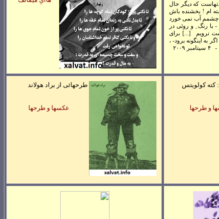
 مدتهاست که ديگر حال
شته ام ! بخشنده باش
) چشمم آب نمی خورد
- با رنگ ِ و روئی در
ت نرويم [...]
برای
" - اگر به اينگونه برود- ،
- ۴ سپتامبر ۲۰۰۹
 کته کولويتس
طرحهائی از براد هولاند
ا و طرحها
عکسها و طرحها