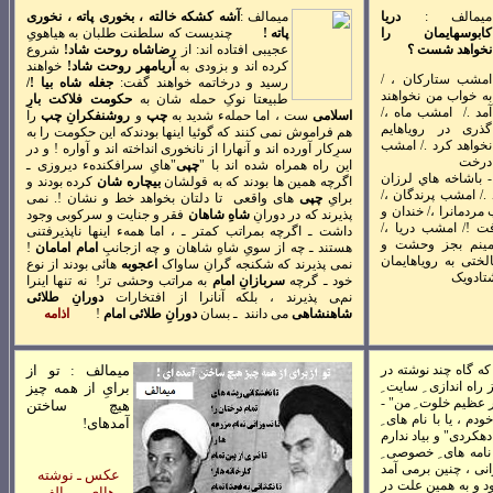
ميمالف :
دريا
ميمالف :
آشه کشکه خالته ، بخوری پاته ،
نخوری
کابوسهايمان را
پاته !
چنديست که سلطنت طلبان به هياهویِ
نخواهد شست ؟
عجيبی افتاده اند: از
رضاشاه روحت شاد!
شروع
کرده اند و بزودی به
آريامهر روحت شاد!
خواهند
ا
مشب ستارکان ، /
رسيد و درخاتمه خواهند گفت:
جغله شاه بيا !
/
به خواب من نخواهند
طبيعتا نوکِ حمله شان به
حکومت فلاکت بارِ
آمد ./
امشب ماه ،/
اسلامی
ست ، اما حملهء شديد به
چپ
و
روشنفکرانِ چپ
را
گذری در روياهايم
هم فراموش نمی کنند که گوئيا اينها بودندکه اين حکومت را به
نخواهد کرد ./
امشب
سرِکار آورده اند و آنهارا از نانخوری انداخته اند و آواره ! و در
درخت
اين راه همراه شده اند با "
چپی
"هایِ سرافکندهء ديروزی ـ
- باشاخه هاي لرزان
اگرچه همين ها بودند که به قولشان
بيچاره شان
کرده بودند و
 ./
امشب پرندگان ،/
برایِ
چپی
های واقعی تا دلتان بخواهد خط و نشان !
.
نمی
مردمانرا ،/ خندان و
پذيرند که در دورانِ
شاهِ شاهان
فقر و جنايت و سرکوبی وجود
ت !/ امشب دريا ،/
داشت ـ اگرچه بمراتب کمتر ـ ، اما همهء اينها ناپذيرفتنی
ينم
بجز وحشت و
هستند ـ چه از سویِ شاهِ شاهان و چه ازجانبِ
امامِ امامان
!
ختی به روياهايمان
نمی پذيرند که شکنجه گرانِ ساواک
اعجوبه
هائی بودند از نوعِ
تادويک
خود ـ گرچه
سربازانِ امام
به مراتب وحشی تر!
نه تنها اينرا
نمی پذيرند ، بلکه آنانرا از افتخارات
دورانِ طلائی
شاهنشاهی
می دانند ـ بسان
دورانِ طلائی امام
!
اذامه
ه گاه چند نوشته در
ميمالف : تو از
اه اندازی ِ سايت ِ
برایِ از همه چيز
در عظيم خلوت ِ من" -
هيچ ساختن
دم ، يا با نام های ِ
آمدهای!
هکردی" و بياد ندارم
نامه های ِ خصوصی ِ
نی ، چنين برمی آمد
عکس ـ نوشته
ود و به همين علت در
هاایِ ميمالف