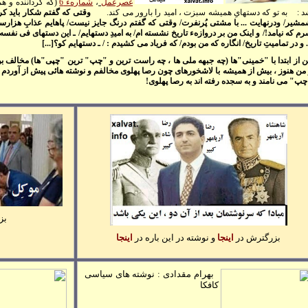
غصرعمل
،
شمارهء 6
(که گرداننده و 
د :
به تو که دستهایِ هميشه سبزت ، اميد را بارور می کند.
وقتی که گفتم شکار بايد کر
شير/ ودرنهايت ... با مشتی پُرنفرت/ وقتی که گفتم درنگ جايز نيست/ پاهايم عذابِ هزارسا
م که نيامد!/ و اينک من بر دروازهء تاريخ نشسته ام/ به اميدِ دستهايم/ ـ اين دستهای فی نفسه 
. و در تماميتِ تاريخ/ انگاره که من بودم/ که فرياد می کشيدم : / ـ دستهايم کو؟[...]
 از ابتدا با "خمينی"ها (چه جبهه ملی ها ، چه راست ترين و "چپ" ترين "چپی"ها) مخالف بودم 
من هنوز ، بيش از هميشه با لاشخورهای چون رصا پهلوی مخالفم و نوشته هائی پيش از آوردم . 
پ" می نامند و به سجده رفته اند به رصا پهلوی!
بز
بزرگترش در
اينجا
و نوشته در اين باره در
اينجا
بهرام مقدادی : نوشته های سياسی
کافکا