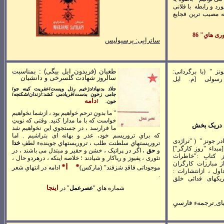
ورد و رابطه با فلانی
که مصيب ترين فجايع
ی هایِ" 86
ساتراپی
: پرسپوليس
طغيان (فريدون ايل بيگی) : بمناسبت
ز " (با برگردانی:
سالروز شهادت گلسرخی و دانشيان
رسولی [م. ايل
جلاد بدنهاد/دژخيم رذل وپست/عفريت کينه جو/
جامی زخون بدست/فريادمی کشد:/زندان/شکنجه/
دامه
خون.
ا
" ما بدونِ ترحم خواهيم بود ، ازشما نخواهيم
خواست که با ما مدارا کنيد. وقتی که نوبتِ
دريک بخش
ما فرارسد ، در جستجویِ اين نخواهيم شد
که برایِ تروريسم خود، عذر و بهانه ای بتراشيم . اما
در جونز "
(
"
تراژدی
تروريستهایِ سلطنت طلب ، تروريستهایِ جويندهء لطفِ
خدا
مبداء "روزِ کارگر"]
و
حق
، اگر در پراتيک ، خشن و حقير و مبتذل می باشند ، در
ز کتابِ :"خاطرات
تئوری ، پفيوز و رياکار و شيادند ؛ خلاصه اينکه ، درهردو حال ،
ز مبارزات کارگران
*
ا
*
موجوداتی فاقدِ شزفند" (مارکس)
ادامه در انتهایِ شعر
داول ، ازانتشارات :
.
يکهای فدائی خلق
اينجا
شماره هایِ "
عصرعمل
" در
ای ِترجمهء فارسيِ