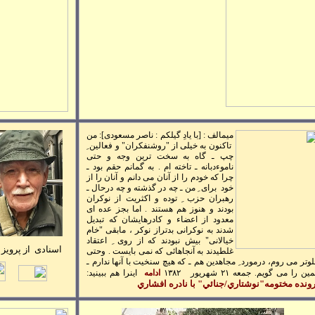
ميمالف : [با يادِ گيلکم : ناصر مسعودی]: من
تاکنون به خيلی از
"رو
شنفکران" و فعالين ِ
چپ ـ گاه به سخت ترين وجه و حتی
ناموءدبانه
ـ تاخته ام . به گمانم حقم بود ـ
چرا که خودم را از آنان می دانم و آنان را از
خود برای ِ من ـ چه در گذشته و چه درحال ـ
رهبران حزب ِ توده و اکثريت از نوکران
بودند و هنوز هم هستند . اما بجز عده ای
معدود از اعضاء و کادرهايشان که تبديل
شدند به نوکرانی بدتراز نوکر ، مابقی "خام
خيالانی" بيش نبودند که از روی ِ اعتقاد
ا
سنادی از پرویز
غلطيدند به آنجاهائی که نمی بايست .
وحتی
وتر می روم
، درمورد ِ مجاهدين هم ـ که هيچ سنخيت با آنها ندارم ـ
ين را می گويم.
جمعه
۲۱
شهريور
۱۳۸۲
ادامه
اينرا هم ببينيد:
رونده مختومه"
نوشتاري/جنائي" با نادره افشاري