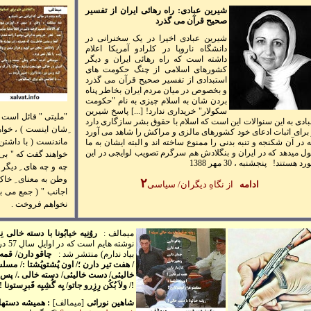
شیرین عبادی: راه رهائی ايران از تفسير
صحيح قرآن می گذرد
شیرین عبادی اخیرا در یک سخنرانی در
دانشگاه ناروپا در کلرادو آمریکا اعلام
داشته است که راه رهائی ايران و ديگر
کشورهای اسلامی از چنگ حکومت های
استبدادی از تفسير صحيح قرآن می گذرد
و بخصوص در ميان مردم ايران بخاطر پناه
بردن شان به اسلام چيزی به نام "حکومت
سکولار" خريداری ندارد!
[...]
پاسخ شیرین
"مليتی " قائل است 
ادی به این سنوالات این است که اسلام با حقوق بشر سازگاری دارد
ِشان اينست ) ، خواه
برای اثبات ادعای خود کشورهای مالزی و مراکش را شاهد می آورد
ماندنست ( با داشتن 
 در آن شکنجه و تنبه بدنی را ممنوع ساخته اند و البته ایشان به ما
ل میدهد که در ايران و بنگلادش هم سرگرم تصويب لوايجی در اين
خواهند گفت که " بی و
رد هستند!
پنجشنبه ، 30 مهر 1388
چه و چه های ِ ديگر 
وطن به معنای ِ خاک 
۲
ادامه
از نگاهِ ديگران/ سياسی
اجانب " ( جمع می بن
نخواهم فروخت .
ميمالف :
روُنِيه خيابُونا با دسته خالی نِ
م
نوشته
بياد ندارم) منتشر شد :
چاقو دارن
/
قمه 
/ ه
فت تير دارن ؛
/
اون پُشتوپُشتا :
/
مسلسل
خاليئی
/
دست خاليئی
/
دسته خالی .
/
پس ب
!
/
ولاَ بُکُن رِزِرو جاتو
/
يِه گُشِيِه قَبرِستونا !
شاهين نورائی
[ميمالف]
: هميشه دستها