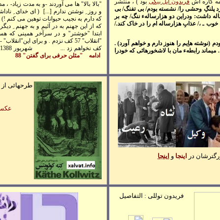
همه کاره اش
فريدون ايل بيگی
بود ) ، منتشر
"بالا بالا" ها می آوردند -و به مدت زياد- ،
د پلنگِ وحشی را/ نشسته بودم/ بی تفنگ/ بی
و روز ِ نوشتن ندارم [...]
( ای خدای ِ نادا
له داشت: ودراين دو هزارسالهء ننگ/ چه بر
که دارم به نجيب حيوانات توهين می کنم !
خوب ـ ،/ عذابِ هزارساله ام را در خاک کند./
که از اين جهنم به در آئيم و به جهنم ِ ديگر 
ابتدا "خوشتر" و در سرآخر همينی که هس
"انقلاب" 57 کف نزدم . و برای اين"انقلاب
(نوشته هاِيم را هنوز دارم و خواهم آورد) .
کف نخواهم زد ...
13
شهريور
1388
ميماند رابطهء مان با لاشخورهائی که خودرا
ادامه
"مثلن حرفی برای گفتن" 88
طرحهائی از :
عکسه
رگترشان در
اينجا
و
ا
ينجا
فریدون توللی : التفاصيل