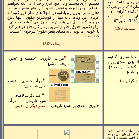
ر زمانِ شاه ! .../ هلا
هستيم . آری هستيم و بی هيچ شرم
و حيا ! بی آنکه بخواهيم
مان !/ کدام خوشی ؟/
"فجايع" بوجود آوريم و تمام ِ "ناخود"هارا قلع وقمع کنيم ، يا
/ کدام " آزادی " ؟/ -
دهان ِشانرا بدوزيم و باطوم در "آنجا" هایِ شان فرو کنيم! نه
ای که ؟
عزيزم! من وماها ، نه تنها از کوچکترين حقوق ِ اينها دفاع
86
/
15 اکتبر
07
خواهيم کرد ، بل بی هيچ ترس ولرز می گوئيم که حتی
ازکوچکترين حقوق ِ جانيانِ امروز برسرِ کار دفاع خواهيم کرد.
ميمالف 1386
با "خودی" ها بودن ، به معنای نقضِ حقوقِ"غيرخودی " نيست -
که نيست
ميمالف 1382
 خوانساری:
کلثوم
*
مر
آت خاوری:
"خمينيه"و "تحول
:
بيژن اسدی پور
و
تاريخی" تشيع
 کوتاه از
صادق
ن باب)
*
۱۱
 ديگران
مرآت خاوری : تشيعِ
"علی شريعتی"
*
عبدالکريم لاهيجی :
تشيعِ تاريخی + مرآت
خاوری : نقدی بر تشيعِ تاريخی
نشرِ ديگران
ـ دينی
ی انسان ها قائلم
اين
 که دل ِ تان می خواهد
به لجنم بکشيد و از من