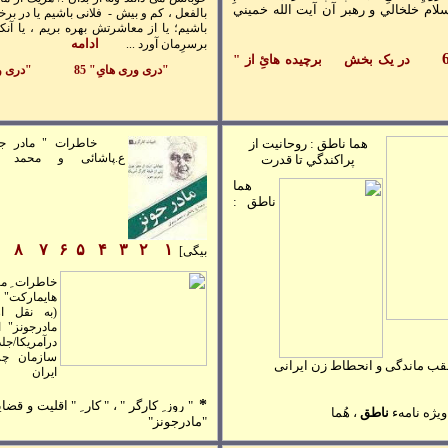
لام خلخالي و رهبر آن آيت الله خميني
بالفعل ، کم و بيش - فلانی باشيم يا در برخ
باشيم؛ يا از معاشرتش بهره بريم ، يا آن
ادامه
برسرِمان آورد ...
در یک بخش
برچيده هائِ از "
"
دری وری هایِ" 85
"
دری ور
هما ناطق :
روحانيت از
خاطرات " مادر جون
ع.پاشائی و محمد 
پراکندگي تا قدرت
هما
ناطق :
۸
۷
۶
۵
۴
۳
۲
۱
بيگی]
خاطرات ِ ما
هايمارکت" [
(به نقل ا
مادرجونز" ا
درآمريکا/جل
سازمان چر
قب ماندگی و انحطاط زن ايرانی
ايران
*
"
روز ِ کارگر
" ، " کار ِ " اقليت و
قضاي
ويژه نامهء
ناطق
، هُما
"
مادرجونز"