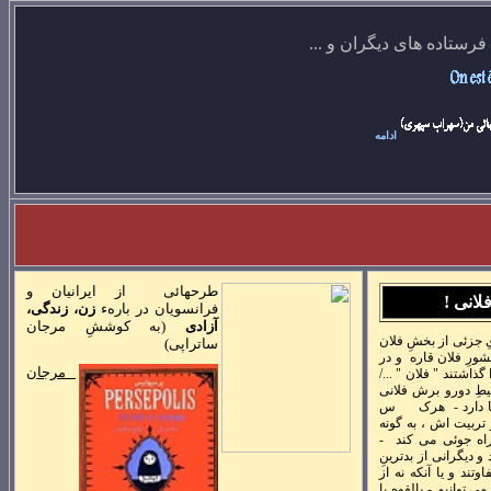
فرستاده های ديگران
و ...
ادامه
samedi, 08.
طرحهائی از ايرانيان و
لانی !
فرانسويان در بارهء
زن، زندگی،
آزادی
(به کوششِ مرجان
 جزئی از بخشِ فلان
ساتراپی
)
شورِ فلان قاره و در
مرجان
گذاشتند " فلان " .../
مجيطِ دورو برش فلانی
م ها دارد - هرک س
 تربيت اش ، به گونه
راه جوئی می کند -
و ديگرانی از بدترينِ
وتند و يا آنکه نه از
ی توانيم - بالقوه يا