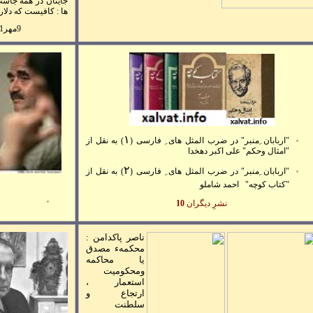
جايتان در همه جاست 
ها : کافيست که دلار
9مهر81
۱
"
اربابان ِمنبر" در ضرب المثل های ِ فارسی (
)
به نقل از
"امثال وحکم" علی اکبر دهخدا
۲
"
اربابان ِمنبر" در ضرب المثل های ِ فارسی (
)
به نقل از
"کتاب کوچه
"
احمد شاملو
نشرِ ديگران
10
ناصر پاکدامن :
محکمهء مصدق
يا محاکمه
ومحکوميت
استعمار ،
ارتجاع و
سلطنت