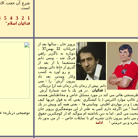
شرعِ آن حجت الاس
است .
6
5
4
3
2
1
فدائيان اسلام"
پ
رويز خان ، سالها بعد از
جرياناتِ
22
بهمنِ
57
،
دوباره به ناگزير راهيِ
فرنگ شد – ونمي دانم
مستقيما يا از بعد از
گذري از
خانهُ دائي يوسف
. و رو آورد به كسب
وكار ومدتي بعد داد
بيرون "
آرش"
را. / نمي
دانم پيش از زندان يادر زندان شد از
[ نزديکان ِ
]
فدائيان
. در هر يك يا چند شمارهُ آرش
ظرسنجي هائي مي كند در مورد مسايلِ خاص و مخاطبانش هستند
 غالبِ موارد اكثريتي ( يا
كشتگر
ي يعني كه به قولِ عربها كيف
ف ) و در مواردي
اقليتي
و
مابيني
ها - يعني همه كم وبيش در يك
ستا ! من اگرچه دارم كمي به طنز از اين موضعگيريِ پرويز خان
توضيحی دربارهء ع
بت مي كنم ، اما به دينِ ناداشته ام سوگند كه از كوچكترين حقوقِ
 مي دانم بيرون دادن نشريه اي با تمايلات خاص – از من بدور باد
ره و بي حرمتي !
ادامه