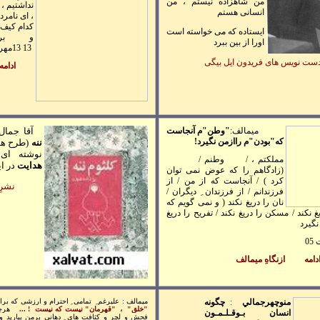
من شاهزاده نيستم ، من
نداشتيم ، د
انسانی هستم
، ای نامرد
کدام کيف ؟
ايستاده که می خواسته است
و بر
اورا از بين ببرد
13
13مهر
ست نويس های فريدون ايل بيگی
ادامه
ميمالف:
"
وطن"م آنجاست
آقا جمال
که"بودن"م
راازمن نگيرد!
ننه
(طرح ها
نوشته ای
مملکتم ، / وطنم /
هدايت
در اي
(زادگاهم را که عوض نمی توان
کرد ) / آنجاست که از من / از
نشرِ
فرزندانم / از فرزندان ِ ديگران /
نان را دريغ نکند ( و نمی گويم که
يغ نکند / مسکن را دريغ نکند /
تفريح را دريغ
 نگيرد
ت
05
دامه
ازنگاهِ ميمالف
منوچهرجمالي
:
چگونه
م
يمالف : عليرغم ِ تمامی ِ احترام و ارزشی که برا
"خلق" ، "قهرمان" نيست که نيست ! ...
هرچه
انسان بـوقـلـمـون
فحش و لچر و کثافت های ِ دهانی برمن بباريد و