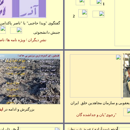
1
2
جنبش دانشجوئی
نشرِ ديگران / ويژه نامه ها/ نا
 یعقوبی و سازمان مجاهدین خلق ایران
بزرگترش و ادامه در
اين
"رجوی"يان و جداشده گان
آدينه
(مهدآزادی)
تبري
ز
(زيرنظرِ:
آرش
(
ايران