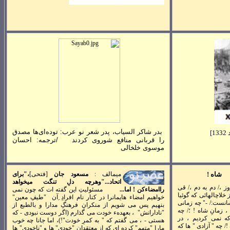
بدر شاکر السیاب، پدر شعر نو عرب: توده‌ای‌ها مصدق
]
1332
را قربانی منافع شوروی کردند
/
ترجمه: احسان
موسوی خلخالی
شاه !
ميمالف :
مسعود
جان
[فتحی]
،"برای
اتحاد..."وهرچه دلِ تنگت ميخواهد
ز ،/ دم به دم ،/
قی
راامضاءکن ! اما...
مسئوليتِ اين گفته ات که چون نمی
 خلاچالهائی که گوئيا
خواهيم امضاء هايمانرا در کنار نام افرادِ ِآن "طيفِ معين"
شانست:/ -" چه زمانی
بنهيم پس می شويم از منکرانِ فرهنگِ مدارا و بالطبع از
 زمانِ شاه ! ؛/ چه
"نادارانش" ، بعهدهء خودت می گذارم (اگر دوست نبودی - که
ه نمی کرديم ، در
هستی - ، می گفتم که " به کمرِ خودت"!)، اما جانا چه خوب
!/ چه " آزادی " ها که
مارا "متهم" کرده ای که از معتقدان "خودی" ها و "ناخودی" ها