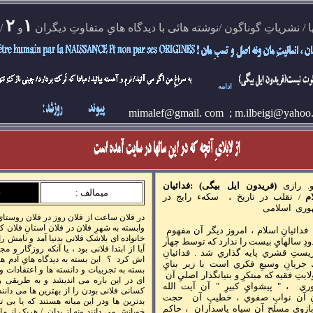
۲
۱
ا
/
نشرياتِ گوناگون
/
نوشته هائی با ديدگاه هایِ متفاوتِ ديگران
و
/
ادامه
mimalef@gmail. com ;
m.ilbeigi@yahoo.
 août 2026
. رازی
(فريدون ايل بيگی) :فدائيان
ف
ميمالف :
م
تقلب در تاريخ ، سکهء رايج در
/
وری
اسلامی
در
فلان ساعت از فلان روز در فلان روستایِ
وابسته به شهرِ فلان در فلان استانِ فلان ک
ف
دائيانِ اسلام ، امروز ديگر آن مفهومِ
خانواده ای بلاشک فلانی بدنيا آمد و نامش را 
دِ سالهايِ بيست را ندارد كه توسط چهار
آيا از ابتدا فلانی بود ، يا آنکه روزگار و 
يستِ قشري پايه گذاري شد . فدائيانِ
اش کرد ؟ اين بسته به ديدگاه هایِ آد
 جريانِ وسيعِ فكري است با زير بنايِ
بسته به تجربيات و دانسته ها و اعتقادات و
تِ فقيه كه مبتكرِ و بنيانگذار اصليِ آن
ای در اين باره می انديشد و به طريقی 
ي ، " پيشوايِ كبيرِ " آن آيت الله
کسانی فلانی بودن را از بهترين ها می دانند 
نِ آن نوابِ صفوي ، خطيبِ آن حجت
بدترين ها ودر اين ميانه هستند که يا بی تفا
ازويِ مسلحِ آن سپاه پاسداران ، حاكمِ
خوبانش می دانند ونه از بدان ./ هريک از ما م