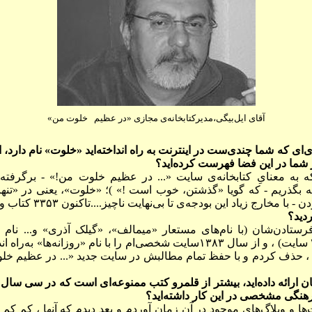
آقای ایل‌بیگی،مدیرکتابخانه‌ی مجازی «در عظیم خلوت من»
زی‌ای که شما چندی‌ست در اینترنت به راه انداخته‌اید «خلوت» نام دارد
 شما در این فضا فهرست کرده‌اید؟
به معنایِ کتابخانه‌ی سايت «... در عظيم خلوت من!» - برگرفته ا
که بگذريم - که گويا «گذشتن، خوب است !» )؛ «خلوت»، يعنی در «تنهائ
زياد اين بودجه‌ی تا بی‌نهايت ناچيز....تاکنون ۳۳۵۳ کتاب و نشريه آمده است .
ردید؟
 کردم در سال ۱۳۸۱با فرستادن‌شان (با نام‌های مستعار «ميمالف»، «گيلک آذری» و.
«مطرح» و «معروف» (حدود ۲۰ سايت) ، و از سال ۱۳۸۳سايت شخصی‌ام را با نام «ر
‌تان ارائه داده‌اید، بیشتر از قلمرو کتب ممنوعه‌ای است که در سی سال
هنگی مشخصی در این کار داشته‌اید؟
‌ها و وبلاگ‌های موجود در آن زمان آوردم و بعد ديدم که آنها ، کم کم 