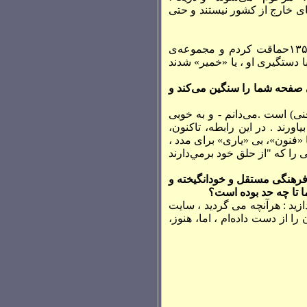
های خارج از کشور نيستند و حتی
بسياری از اين کتاب‌ها و نشريات را از کتابخانه‌ی شخصی‌ام آورده‌ام . کَمَکی هنوز دارم . در سال ۱۳۵۸حماقت کردم و مجموعه‌ی
ا دستگيری او ، يا «خمير» شدند
 صفحه شما را سنگین می‌کند و
نی) است .می‌دانم - و به خوبی
اورند . در اين رابطه، تاکنون،
ا «فنون»، بی «ياری» برای مدد ،
ی را که "از حلق خود برمي‌دارند
فرهنگی مستقل و خودانگیخته و
ما تا چه حد بوده است؟
زيد : هرآنچه می گرديد ، سايت
تم ، ۸۰ درصد از خوانندگانم در ايران را از دست داده‌ام ، اما، هنوز،