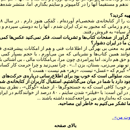
م و مستقيماً آنها را در کامپيوتر و سايتم بگذارم. اما، منتشر شده‌
هیه کردید؟
بردم و زمانی که مجبور به ترک ايران شدم ، آنها را به دوستی سپردم و ب
ازار سياه» به فروش رفتند.
و گراور از صفحات کتاب‌ها و تشریات است. فکر نمی‌کنید عکس‌ها کمی
 ما در ایران دشوار؟
هم به معنی بی بهر‌گی از اطلاعات فنی و هم از امکانات پيشرفته‌ی ف
توانند همين کتاب‌ها و نشرياتی که من می‌آورم ، با حجم بسيار کمی بي
و حق هم دارند، اما پيرامردی چون مرا، بی‌امکانات مالی ، بی آشنائی ب
تو بهتر می‌زنی، بستان، بزن !...» . چرا نمی‌زنيد و چرا حرمت کار کسان
يد؟» گيرم که «عسل» نيست، «زهر» هم نيست - هست ؟
ت. سئوالی است که خوب بود برای اطلاع‌رسانی درباره‌ی حرکت‌های 
ود دارد با شما در میان می‌گذاشتیم. استقبال کاربران از کتابخانه‌ی ش
ر خوب! کافی است که به جستجوگرها - از جمله «گوگل»- ، نطری بیندا
«...خلوت» در بالاهاست . تأسفم در اين است: با «فيلتر» شدن ساي
 که به‌اندازه‌ی من مراجعه‌کننده داشته باشند ...
ما تشکر می‌کنیم به خاطر این مصاحبه.
لوت من»
بالای صفحه