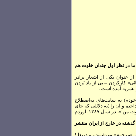
، اما در نظر اول چندان خلوت هم
ز عنوان يکی از اشعار برادر
ی» کارکردن – بی از ياد بُردن
.. نام خودم) به سايت‌های به‌اصطلاح
وزانه‌ها» به‌راه انداختم و آن را (به دلائلی که جای
بازگو کردن‌شان در اينجا نيست) ، حذف کردم و با حفظ تمام مطالبش در سايت جديد «... در عظيم خلوت من!»، در سال ۱۳۸۷، آوردم
 گذشته در خارج از ایران منتشر
، «مرحوم» می‌شوند - و دريغا !