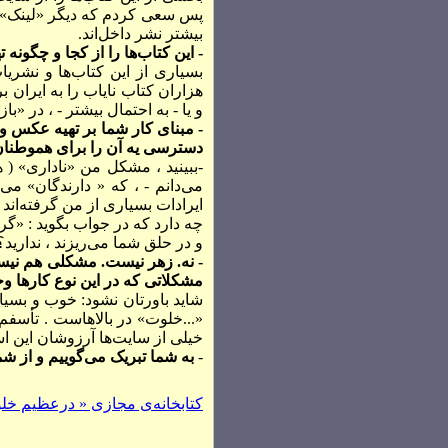
پس سعی کردم که ديگر «لينک» نده
بیشتر نشر داخل‌اند.
- این کتاب‌ها را از کجا و چگونه ت
هزاران کتاب ناياب را به ايران 
و يا - به احتمال بيشتر - ، در «ب
- مبنای کار شما بر تهیه عکس 
دسترسی یه آن را برای همو‌طنان
-ببينيد ، مشکل من «ناداری» ( 
می‌دانم - ، که « دارندگان» می‌
ايرادات بسياری از من گرفته‌اند 
چه دارد که در جواب بگويد : «گر 
و در حلق شما می‌ريزند ، ندار
- نه. زهر نیست. مشکلی هم نیس
مشکلاتی که در این نوع کارها وج
شايد باورتان نشود: خوب و بسيا
خیلی از سايت‌ها آرزوشان اين است
-
به شما تبریک می‌گوییم و از ش
کتابخانه‌ی مجازی « درعظیم خ