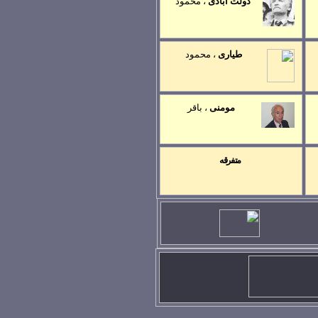
دولت آبادی
،
محمود
طياری
، محمود
مومنی
،
باقر
متفرقه