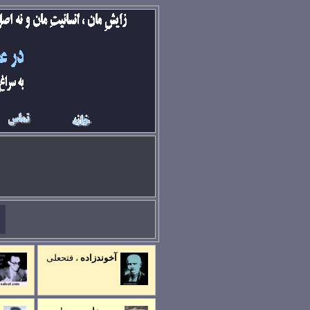
آخوندزاده
، فتحعلی