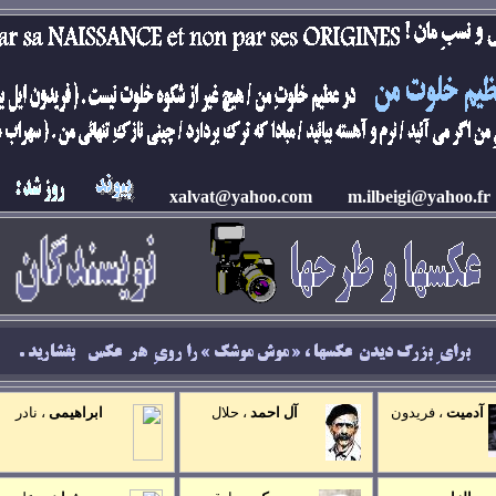
xalvat@yahoo.com
m.ilbeigi@yahoo.fr
2
آدميت
،
فريدون
آل احمد
، حلال
ابراهيمی
،
نادر