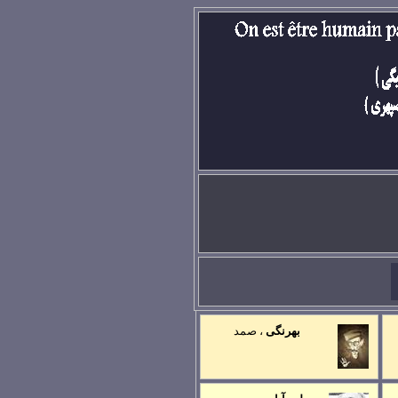
lundi, 07. février 202
بهرنگی
، صمد