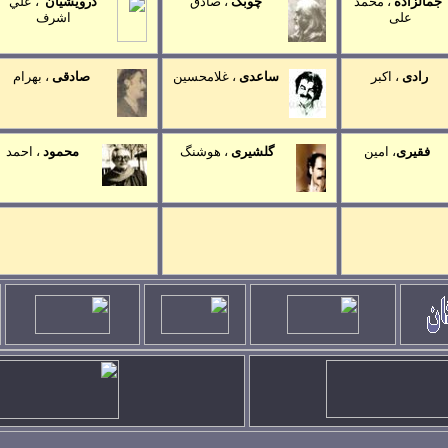
جمالزاده
،
محمد
چوبک
،
صادق
درويشيان
،
علي
علی
اشرف
رادی
،
اکبر
ساعدی
، غلامحسين
صادقی
،
بهرام
فقيری
،
امين
گلشيری
،
هوشنگ
محمود
، احمد