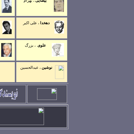
بيضايی
،
بهرام
دهخدا
، علی اکبر
علوی
،
بزرگ
ن
وشين
،
عبدالحسين