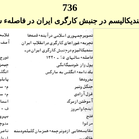
736
نديکاليسم در جنبش کارگری ايران در فاصلهء سال