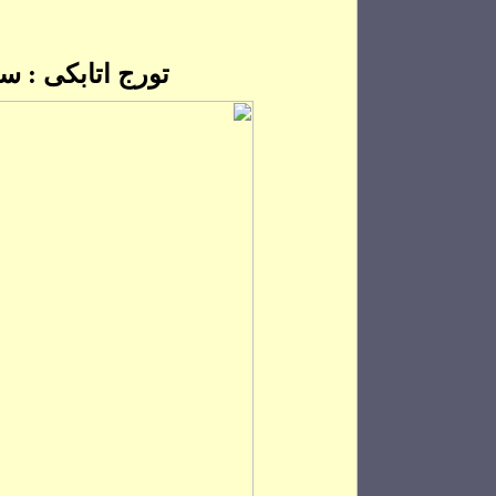
تورج اتابکی : س