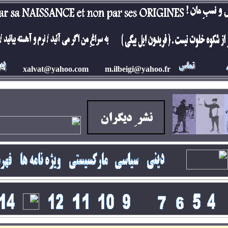
xalvat@yahoo.com
m.ilbeigi@yahoo.fr