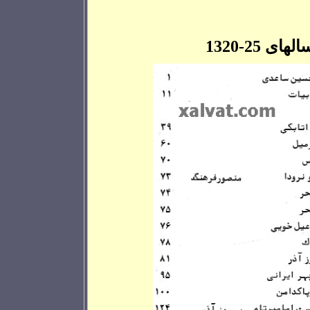
های 25-
1320