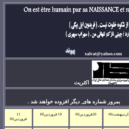
xalvat@yahoo.com
اکثريت
بمرور شماره های ِ ديگر افزوده خواهند شد .
ت6
0
26فروردين6
0
19 فروردين6
0
11
فروردين6
0