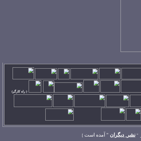
( راه کارگر)
نشر ِ ديگران
"
آمده است
]
"