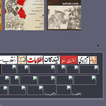
(
اقليت
)
(اکثريت)
[ 