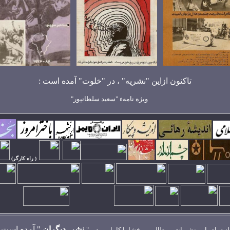
تاکنون ازاين "نشريه" ، در "خلوت" آمده است :
ويژه نامهء "سعيد سلطانپور"
( راه کارگر)
نشر ِ ديگران
"
آمده است
از تمام ِ اين نشريات ، مطالبی - بخشا يا کامل - ، در
"