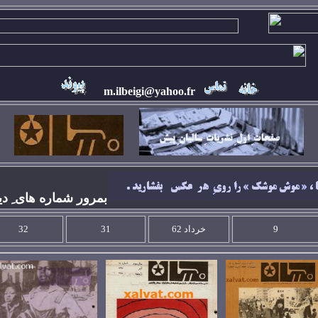
m.ilbeigi@yahoo.fr
بمرور شماره های ِ دي
9
خرداد 62
31
32