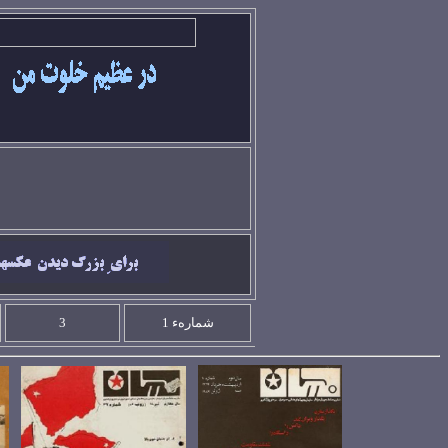
شمارهء 1
3