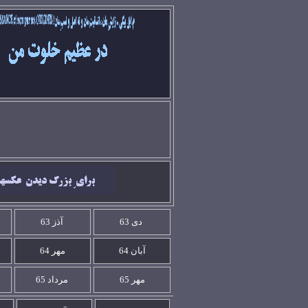
دی 63
آذز 63
آبان 64
مهر
64
مهر 65
مرداد 65