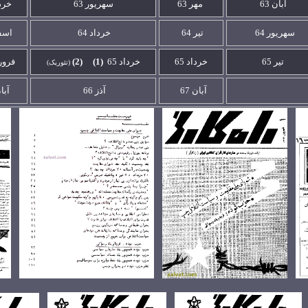
آبان 63
مهر 63
سهريور 63
خردا
سهريور 64
تير
64
خرداد
64
اسفن
تير 65
خرداد
65
خرداد 65
(1)
(2)
فرورد
(تئوريک)
آبان
67
آذز 66
آبا