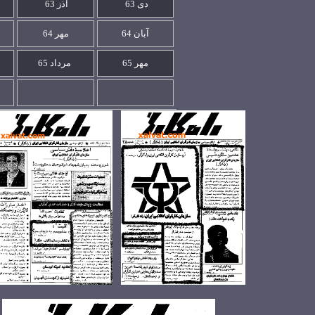
دی 63
آذز 63
آبان 64
مهر
64
مهر 65
مرداد 65