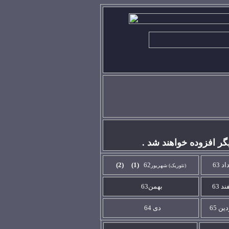
گر افزوده خواهند شد .
د 63
62
(1)
(2)
(تئوريک)
شهريور
د 63
بهمن63
ين 65
دی 64