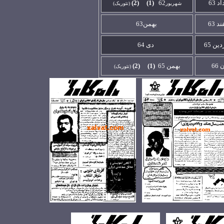
د 63
62
(1)
(2)
شهريور
(تئوريک)
د 63
بهمن63
ين 65
دی 64
ن
6
6
بهمن 65
(1)
(2)
(تئوريک)