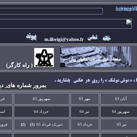
m.ilbeigi@yahoo.fr
( راه کارگر)
بمرور شماره های ِ دي
آبان 63
مهر 63
سهريور 63
خردا
سهريور 64
تير
64
خرداد
64
اسفن
تير 65
خرداد
65
خرداد 65
(1)
(2)
فرورد
(تئوريک)