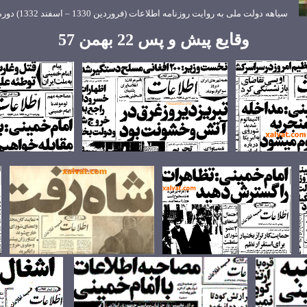
سیاهه دولت ملی به روایت روزنامه اطلاعات
(
فروردین 1330 – اسفند 1332
)
دور
وقايع پيش و پس 22 بهمن 57