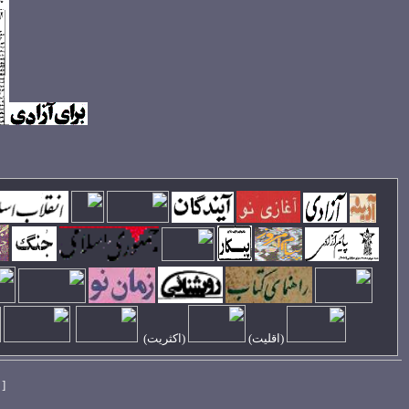
(
اقليت
)
(اکثريت)
[ 