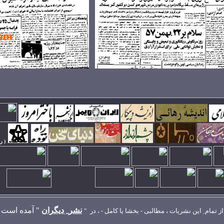
( ر
نشر ِ ديگران
"
آمده است
از تمام ِ اين نشريات ، مطالبی - بخشا يا کامل - ، در
"