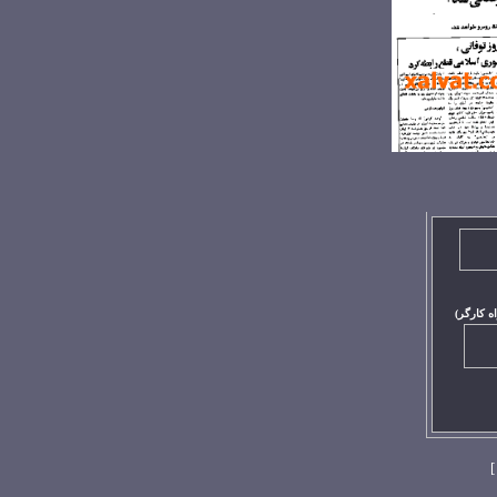
اه کارگر)
]