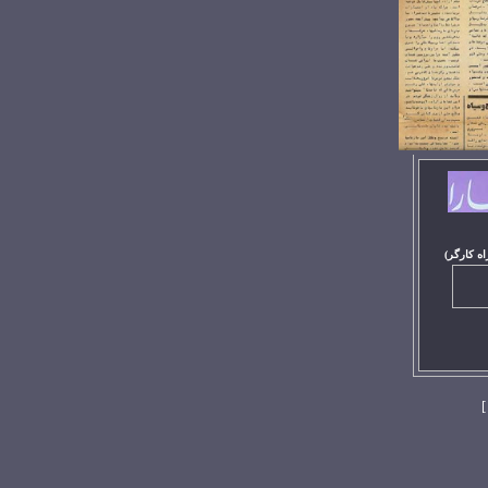
اه کارگر)
]