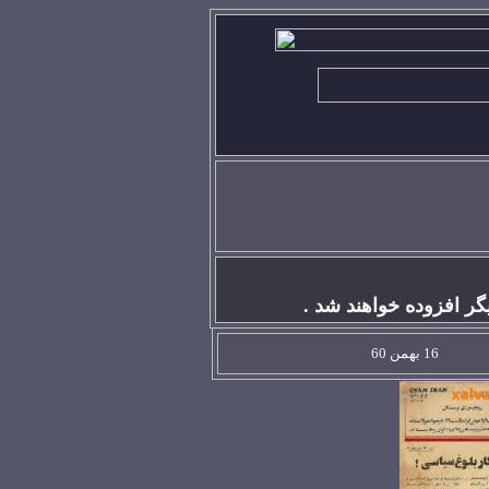
گر افزوده خواهند شد .
16 بهمن 60