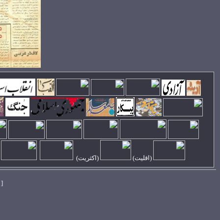
(
اقليت
)
(اکثريت)
[ 