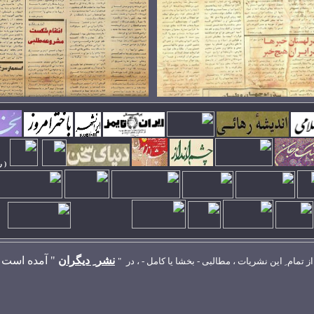
( ر
نشر ِ ديگران
"
آمده است
از تمام ِ اين نشريات ، مطالبی - بخشا يا کامل - ، در
"