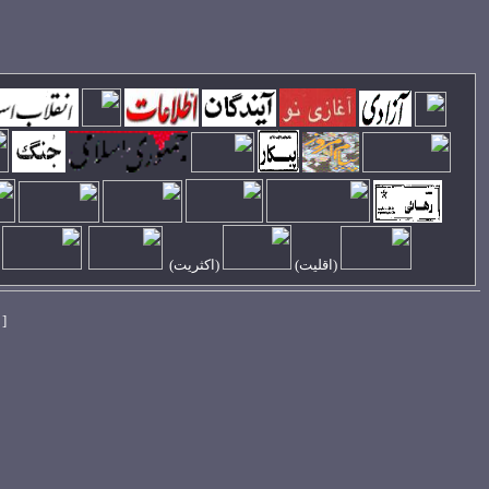
(
اقليت
)
(اکثريت)
[ 