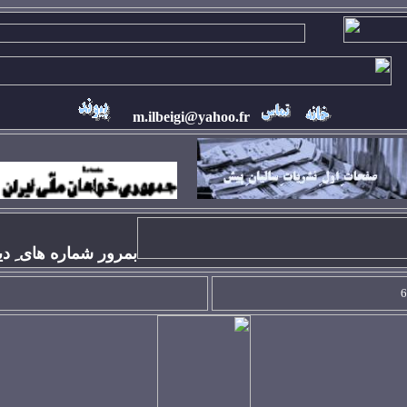
m.ilbeigi@yahoo.fr
بمرور شماره های ِ دي
6