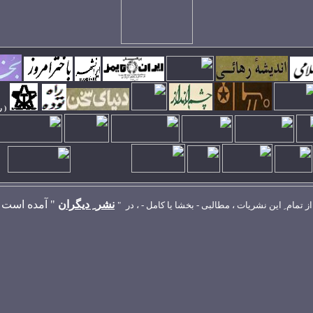
( ر
نشر ِ ديگران
"
آمده است
از تمام ِ اين نشريات ، مطالبی - بخشا يا کامل - ، در
"