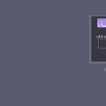
اه کارگر)
]