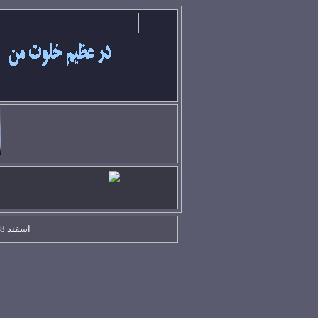
اسفند
8